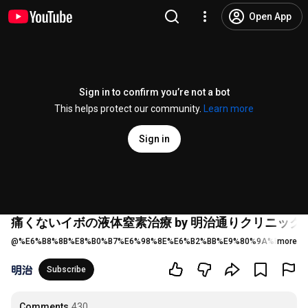
Open App
Sign in to confirm you’re not a bot
This helps protect our community.
Learn more
Sign in
痛くないイボの液体窒素治療 by 明治通りクリニック
@
%E6%B8%8B%E8%B0%B7%E6%98%8E%E6%B2%BB%E9%80%9A%E3%82
more
Subscribe
Comments
430