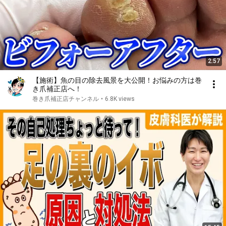
2:57
【施術】魚の目の除去風景を大公開！お悩みの方は巻
き爪補正店へ！
巻き爪補正店チャンネル
•
6.8K views