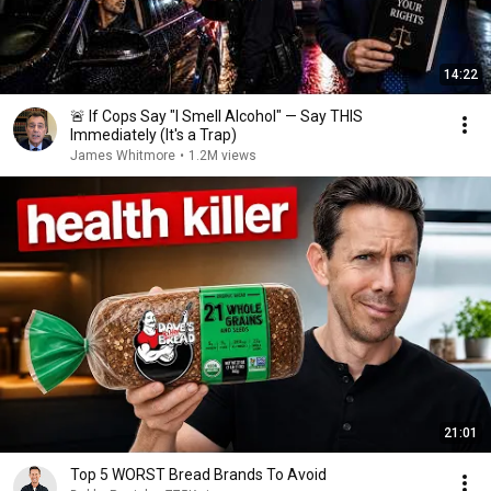
14:22
🚨 If Cops Say "I Smell Alcohol" — Say THIS
Immediately (It's a Trap)
James Whitmore
•
1.2M views
21:01
Top 5 WORST Bread Brands To Avoid