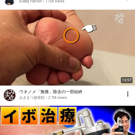
Bobby Parrish
•
775K views
13:57
ウオノメ「無痛」除去の一部始終
みきまつ接骨院
•
2.7M views