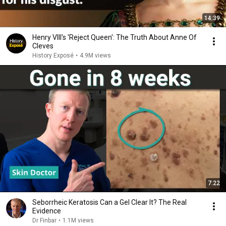
14:39
Henry VIII's 'Reject Queen': The Truth About Anne Of
Cleves
History Exposé
•
4.9M views
7:22
Seborrheic Keratosis Can a Gel Clear It? The Real
Evidence
Dr Finbar
•
1.1M views