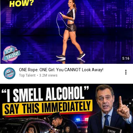
5:16
ONE Rope. ONE Girl. You CANNOT Look Away!
Top Talent
•
3.2M views