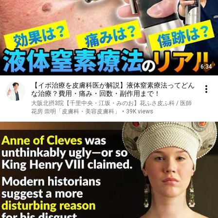
6:34
【イボ治療を皮膚科医が解説】液体窒素療法ってどん
な治療？費用・痛み・回数・副作用まで！
大阪北摂3院【千里中央・江坂・みのお】花ふさ皮ふ科 / 医師
花房 崇明「皮膚科・美容皮膚科」
•
39K views