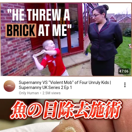
47:06
Supernanny VS "Violent Mob" of Four Unruly Kids |
Supernanny UK Series 2 Ep 1
Only Human
•
2.5M views