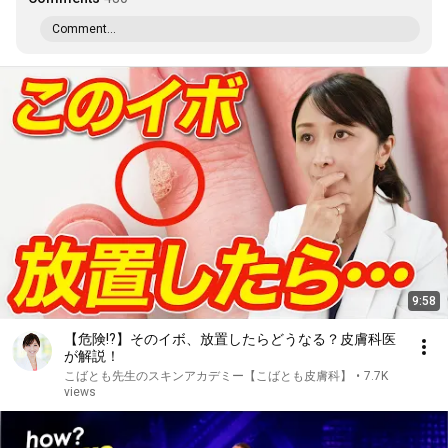
Comment...
9:58
【危険!?】そのイボ、放置したらどうなる？皮膚科医
が解説！
こばとも先生のスキンアカデミー【こばとも皮膚科】
•
7.7K
views